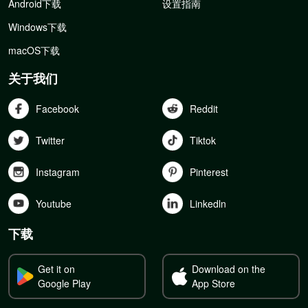
Android下载
设置指南
Windows下载
macOS下载
关于我们
Facebook
Reddit
Twitter
Tiktok
Instagram
Pinterest
Youtube
Linkedln
下载
Get it on
Download on the
Google Play
App Store